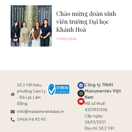
Chào mừng đoàn sinh
viên trường Đại học
Khánh Hoà
11/03/2026
Số 2 Yết Kiêu,
Công ty TNHH
phường Cam Ly
Monumentes Việt
- Đà Lạt, Lâm
Nam
Đồng
Mã số thuế:
4201921336
info@madamededalat.vn
Cấp ngày:
0968 94 92 95
28/01/2021
Địa chỉ:
Số 2 Yết