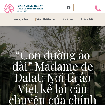
EN
Trang chủ
Giới thiệu
Giá vé
Liên hệ
“Con đường áo
dài” Madame de
Dalat: Nơi tà áo
Việt kể lại câu
chuyện của chính