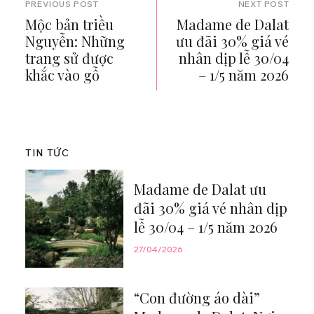
PREVIOUS POST
NEXT POST
Mộc bản triều
Madame de Dalat
Nguyễn: Những
ưu đãi 30% giá vé
trang sử được
nhân dịp lễ 30/04
khắc vào gỗ
– 1/5 năm 2026
TIN TỨC
Madame de Dalat ưu
đãi 30% giá vé nhân dịp
lễ 30/04 – 1/5 năm 2026
27/04/2026
“Con đường áo dài”