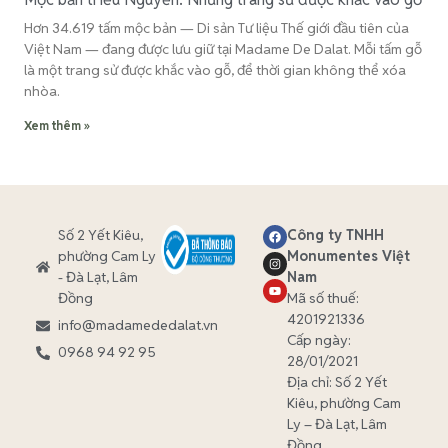
Hơn 34.619 tấm mộc bản — Di sản Tư liệu Thế giới đầu tiên của
Việt Nam — đang được lưu giữ tại Madame De Dalat. Mỗi tấm gỗ
là một trang sử được khắc vào gỗ, để thời gian không thể xóa
nhòa.
Xem thêm »
Số 2 Yết Kiêu,
Công ty TNHH
phường Cam Ly
Monumentes Việt
- Đà Lạt, Lâm
Nam
Đồng
Mã số thuế:
4201921336
info@madamededalat.vn
Cấp ngày:
0968 94 92 95
28/01/2021
Địa chỉ:
Số 2 Yết
Kiêu, phường Cam
Ly – Đà Lạt, Lâm
Đồng