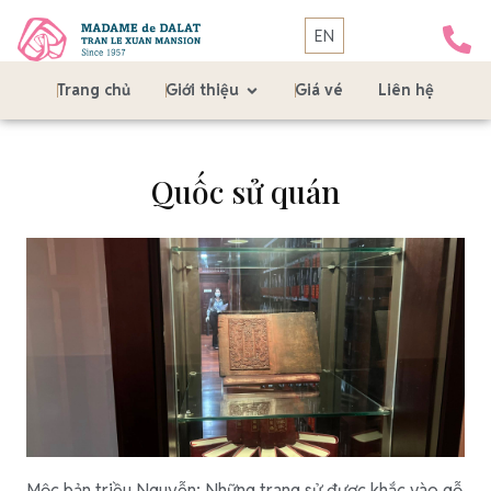
EN
Trang chủ
Giới thiệu
Giá vé
Liên hệ
Quốc sử quán
Mộc bản triều Nguyễn: Những trang sử được khắc vào gỗ