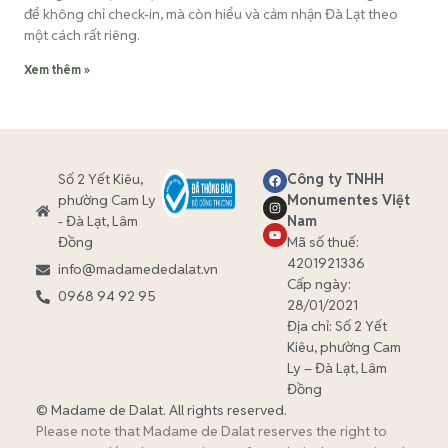
để không chỉ check-in, mà còn hiểu và cảm nhận Đà Lạt theo
một cách rất riêng.
Xem thêm »
Số 2 Yết Kiêu,
Công ty TNHH
phường Cam Ly
Monumentes Việt
- Đà Lạt, Lâm
Nam
Đồng
Mã số thuế:
4201921336
info@madamededalat.vn
Cấp ngày:
0968 94 92 95
28/01/2021
Địa chỉ:
Số 2 Yết
Kiêu, phường Cam
Ly – Đà Lạt, Lâm
Đồng
© Madame de Dalat. All rights reserved.
Please note that Madame de Dalat reserves the right to