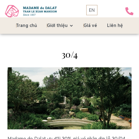
EN
Trang chủ
Giới thiệu
Giá vé
Liên hệ
30/4
Madame de Dalat ưu đãi 30% giá vé nhân dịp lễ 30/04 –