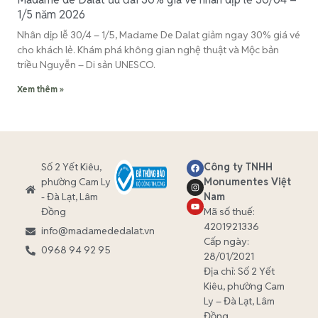
1/5 năm 2026
Nhân dịp lễ 30/4 – 1/5, Madame De Dalat giảm ngay 30% giá vé
cho khách lẻ. Khám phá không gian nghệ thuật và Mộc bản
triều Nguyễn – Di sản UNESCO.
Xem thêm »
Số 2 Yết Kiêu,
Công ty TNHH
phường Cam Ly
Monumentes Việt
- Đà Lạt, Lâm
Nam
Đồng
Mã số thuế:
4201921336
info@madamededalat.vn
Cấp ngày:
0968 94 92 95
28/01/2021
Địa chỉ:
Số 2 Yết
Kiêu, phường Cam
Ly – Đà Lạt, Lâm
Đồng